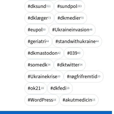
#dksund
#sundpol
311
283
#dklæger
#dkmedier
73
70
#eupol
#Ukraineinvasion
50
48
#geriatri
#standwithukraine
44
44
#dkmastodon
#039
42
40
#somedk
#dktwitter
34
24
#Ukrainekrise
#røgfrifremtid
20
20
#ok21
#dkfedi
18
18
#WordPress
#akutmedicin
18
15