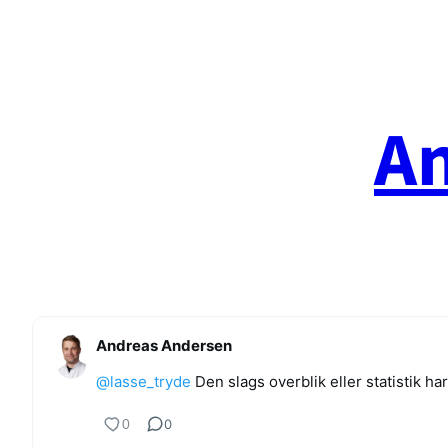
Spring
til
indhold
A
Andreas Andersen
@lasse_tryde
Den slags overblik eller statistik ha
0
0