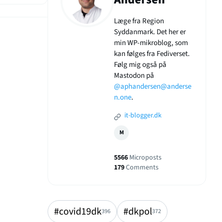
Læge fra Region
Syddanmark. Det her er
min WP-mikroblog, som
kan følges fra Fediverset.
Følg mig også på
Mastodon på
@aphandersen@anderse
n.one
.
it-blogger.dk
M
5566
Microposts
179
Comments
#covid19dk
#dkpol
396
372