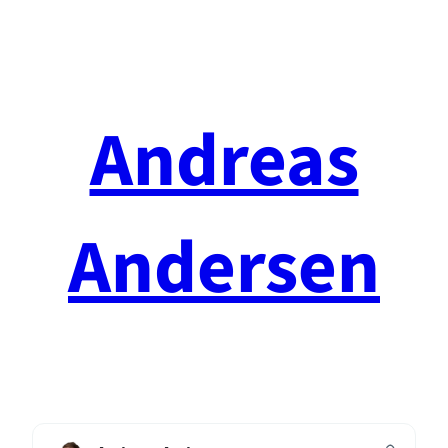
Spring
til
indhold
Andreas
Andersen