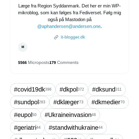
Læge fra Region Syddanmark. Det her er min WP-
mikroblog, som kan følges fra Fediverset. Følg mig
også på Mastodon på
@aphandersen@andersen.one
.
it-blogger.dk
M
5566
179
Microposts
Comments
#covid19dk
#dkpol
#dksund
396
372
311
#sundpol
#dklæger
#dkmedier
283
73
70
#eupol
#Ukraineinvasion
50
48
#geriatri
#standwithukraine
44
44