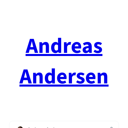
Spring
til
indhold
Andreas
Andersen