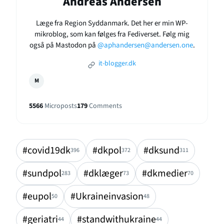
Andreas Andersen
Læge fra Region Syddanmark. Det her er min WP-
mikroblog, som kan følges fra Fediverset. Følg mig
også på Mastodon på
@aphandersen@andersen.one
.
it-blogger.dk
M
5566
Microposts
179
Comments
#covid19dk
#dkpol
#dksund
396
372
311
#sundpol
#dklæger
#dkmedier
283
73
70
#eupol
#Ukraineinvasion
50
48
#geriatri
#standwithukraine
44
44