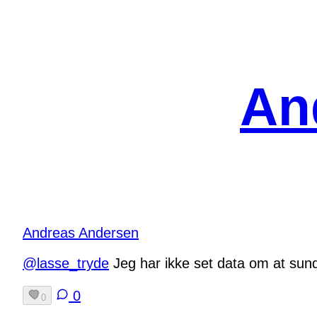
Spring
til
indhold
An
Andreas Andersen
@lasse_tryde
Jeg har ikke set data om at sun
0
0