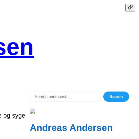
sen
Search
e og syge
Andreas Andersen