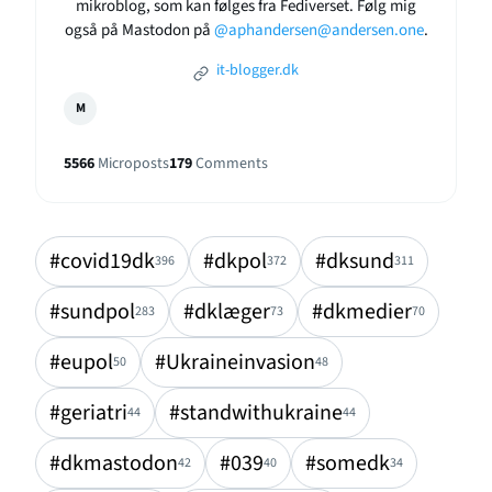
mikroblog, som kan følges fra Fediverset. Følg mig
også på Mastodon på
@aphandersen@andersen.one
.
it-blogger.dk
M
5566
Microposts
179
Comments
#covid19dk
#dkpol
#dksund
396
372
311
#sundpol
#dklæger
#dkmedier
283
73
70
#eupol
#Ukraineinvasion
50
48
#geriatri
#standwithukraine
44
44
#dkmastodon
#039
#somedk
42
40
34