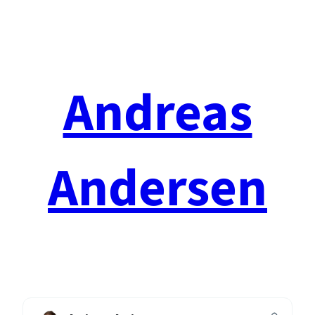
Spring
til
indhold
Andreas
Andersen