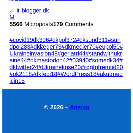
it-blogger.dk
M
5566
Microposts
179
Comments
#covid19dk
396
#dkpol
372
#dksund
311
#sun
dpol
283
#dklæger
73
#dkmedier
70
#eupol
50
#
Ukraineinvasion
48
#geriatri
44
#standwithukr
aine
44
#dkmastodon
42
#039
40
#somedk
34
#
dktwitter
24
#Ukrainekrise
20
#røgfrifremtid
20
#ok21
18
#dkfedi
18
#WordPress
18
#akutmed
icin
15
© 2026 –
Ansico