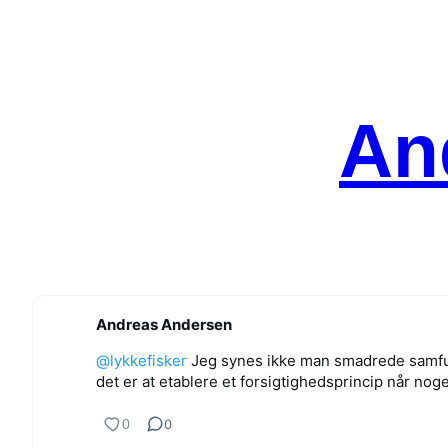
Spring
til
indhold
An
Andreas Andersen
@lykkefisker
Jeg synes ikke man smadrede samfund
det er at etablere et forsigtighedsprincip når noge
0
0