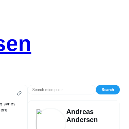
sen
Search
eg synes
dere
Andreas
Andersen