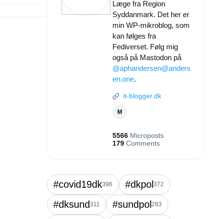
Læge fra Region
Syddanmark. Det her er
min WP-mikroblog, som
kan følges fra
Fediverset. Følg mig
også på Mastodon på
@aphandersen@anders
en.one
.
it-blogger.dk
M
5566
Microposts
179
Comments
#covid19dk
#dkpol
396
372
#dksund
#sundpol
311
283