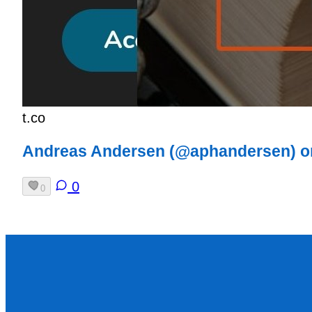
t.co
Andreas Andersen (@aphandersen) o
0
0