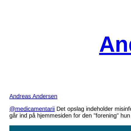
Spring
til
indhold
An
Andreas Andersen
@medicamentarii
Det opslag indeholder misinf
går ind på hjemmesiden for den "forening" hun