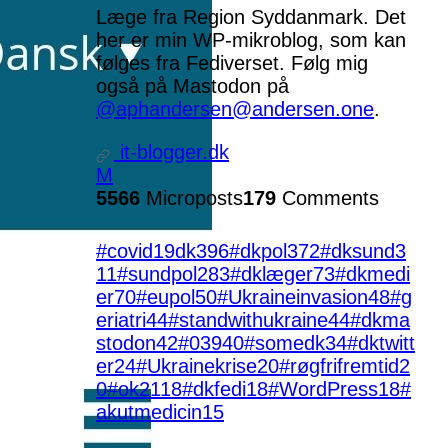
Læge fra Region Syddanmark. Det
her er min WP-mikroblog, som kan
følges fra Fediverset. Følg mig
også på Mastodon på
@aphandersen@andersen.one
.
it-blogger.dk
M
5566
Microposts
179
Comments
#covid19dk
396
#dkpol
372
#dksund
3
11
#sundpol
283
#dklæger
73
#dkmedi
er
70
#eupol
50
#Ukraineinvasion
48
#g
eriatri
44
#standwithukraine
44
#dkma
stodon
42
#039
40
#somedk
34
#dktwitt
er
24
#Ukrainekrise
20
#røgfrifremtid
2
0
#ok21
18
#dkfedi
18
#WordPress
18
#
akutmedicin
15