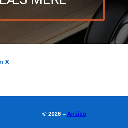
n X
© 2026 –
Ansico