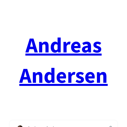
Spring
til
indhold
Andreas
Andersen