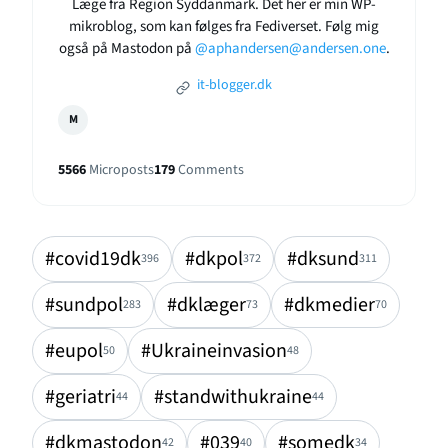
Læge fra Region Syddanmark. Det her er min WP-
mikroblog, som kan følges fra Fediverset. Følg mig
også på Mastodon på
@aphandersen@andersen.one
.
it-blogger.dk
M
5566
Microposts
179
Comments
#covid19dk
#dkpol
#dksund
396
372
311
#sundpol
#dklæger
#dkmedier
283
73
70
#eupol
#Ukraineinvasion
50
48
#geriatri
#standwithukraine
44
44
#dkmastodon
#039
#somedk
42
40
34