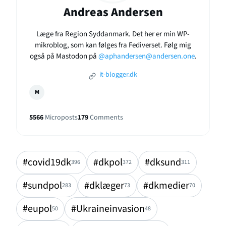
Andreas Andersen
Læge fra Region Syddanmark. Det her er min WP-
mikroblog, som kan følges fra Fediverset. Følg mig
også på Mastodon på
@aphandersen@andersen.one
.
it-blogger.dk
M
5566
Microposts
179
Comments
#covid19dk
#dkpol
#dksund
396
372
311
#sundpol
#dklæger
#dkmedier
283
73
70
#eupol
#Ukraineinvasion
50
48