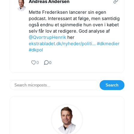
Andreas Andersen
Mette Frederiksen lancerer sin egen
podcast. Interessant at følge, men samtidig
også endnu et spinmedie hun oven i købet
selv får lov at redigere. God analyse af
@QvortrupHenrik
her
ekstrabladet.dk/nyheder/politi…
#dkmedier
#dkpol
0
0
Search