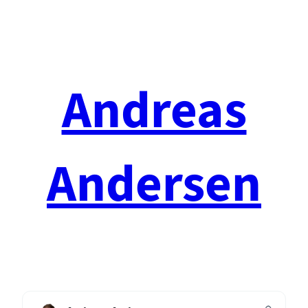
Spring
til
indhold
Andreas
Andersen