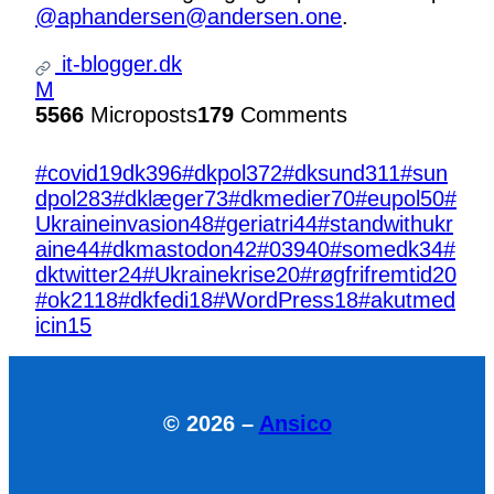
@aphandersen@andersen.one
.
it-blogger.dk
M
5566
Microposts
179
Comments
#covid19dk
396
#dkpol
372
#dksund
311
#sun
dpol
283
#dklæger
73
#dkmedier
70
#eupol
50
#
Ukraineinvasion
48
#geriatri
44
#standwithukr
aine
44
#dkmastodon
42
#039
40
#somedk
34
#
dktwitter
24
#Ukrainekrise
20
#røgfrifremtid
20
#ok21
18
#dkfedi
18
#WordPress
18
#akutmed
icin
15
© 2026 –
Ansico