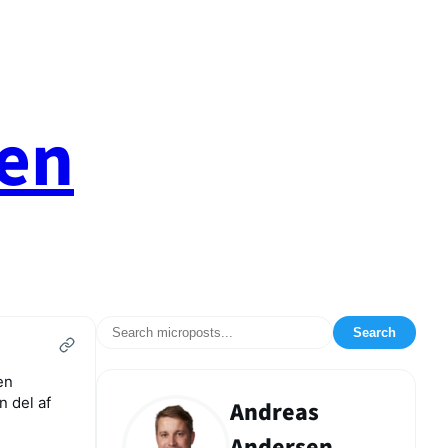
en
Search
en
n del af
Andreas
Andersen