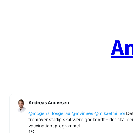
Spring
til
indhold
A
Andreas Andersen
@mogens_fosgerau
@mvinaes
@mikaelmilhoj
Det
fremover stadig skal være godkendt – det skal den 
vaccinationsprogrammet
1/2