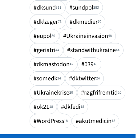
#dksund
#sundpol
311
283
#dklæger
#dkmedier
73
70
#eupol
#Ukraineinvasion
50
48
#geriatri
#standwithukraine
44
44
#dkmastodon
#039
42
40
#somedk
#dktwitter
34
24
#Ukrainekrise
#røgfrifremtid
20
20
#ok21
#dkfedi
18
18
#WordPress
#akutmedicin
18
15