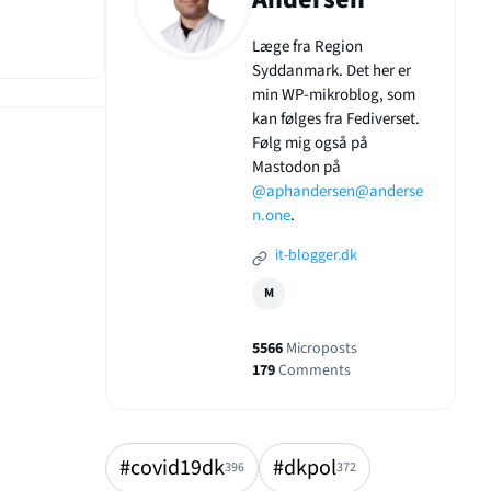
Læge fra Region
Syddanmark. Det her er
min WP-mikroblog, som
kan følges fra Fediverset.
Følg mig også på
Mastodon på
@aphandersen@anderse
n.one
.
it-blogger.dk
M
5566
Microposts
179
Comments
#covid19dk
#dkpol
396
372