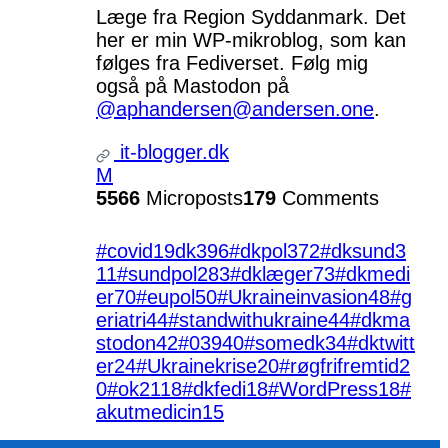
Læge fra Region Syddanmark. Det
her er min WP-mikroblog, som kan
følges fra Fediverset. Følg mig
også på Mastodon på
@aphandersen@andersen.one
.
it-blogger.dk
M
5566
Microposts
179
Comments
#covid19dk
396
#dkpol
372
#dksund
3
11
#sundpol
283
#dklæger
73
#dkmedi
er
70
#eupol
50
#Ukraineinvasion
48
#g
eriatri
44
#standwithukraine
44
#dkma
stodon
42
#039
40
#somedk
34
#dktwitt
er
24
#Ukrainekrise
20
#røgfrifremtid
2
0
#ok21
18
#dkfedi
18
#WordPress
18
#
akutmedicin
15