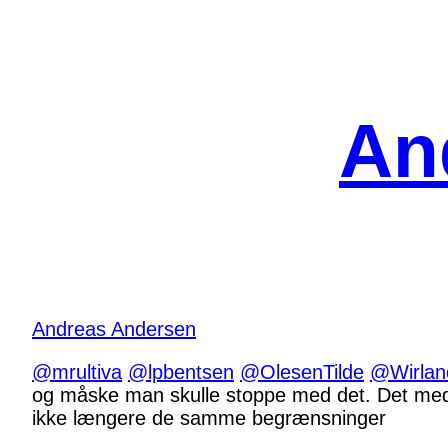
Spring
til
indhold
An
Andreas Andersen
@mrultiva
@lpbentsen
@OlesenTilde
@Wirlan
og måske man skulle stoppe med det. Det med 1
ikke længere de samme begrænsninger