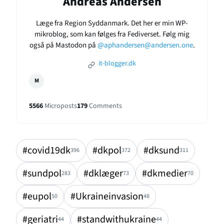
Andreas Andersen
Læge fra Region Syddanmark. Det her er min WP-
mikroblog, som kan følges fra Fediverset. Følg mig
også på Mastodon på
@aphandersen@andersen.one
.
it-blogger.dk
M
5566
Microposts
179
Comments
#covid19dk
#dkpol
#dksund
396
372
311
#sundpol
#dklæger
#dkmedier
283
73
70
#eupol
#Ukraineinvasion
50
48
#geriatri
#standwithukraine
44
44