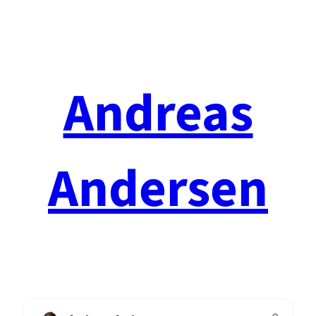
Spring
til
indhold
Andreas
Andersen