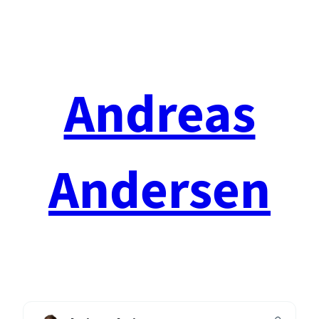
Spring
til
indhold
Andreas
Andersen