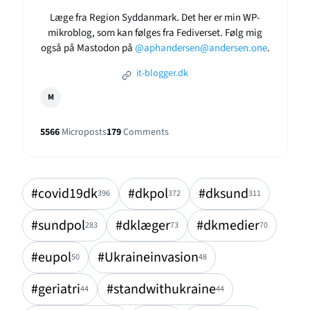
Læge fra Region Syddanmark. Det her er min WP-
mikroblog, som kan følges fra Fediverset. Følg mig
også på Mastodon på
@aphandersen@andersen.one
.
it-blogger.dk
M
5566
Microposts
179
Comments
#covid19dk
#dkpol
#dksund
396
372
311
#sundpol
#dklæger
#dkmedier
283
73
70
#eupol
#Ukraineinvasion
50
48
#geriatri
#standwithukraine
44
44