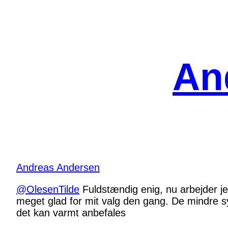
Spring
til
indhold
An
Andreas Andersen
@OlesenTilde
Fuldstændig enig, nu arbejder j
meget glad for mit valg den gang. De mindre sy
det kan varmt anbefales