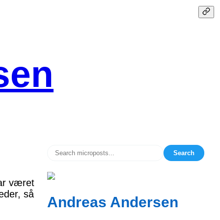
sen
Search
ar været
eder, så
Andreas Andersen