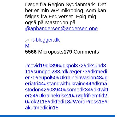
Læge fra Region Syddanmark. Det
her er min WP-mikroblog, som kan
følges fra Fediverset. Følg mig
også på Mastodon på
@aphandersen@andersen.one
.
it-blogger.dk
M
5566
Microposts
179
Comments
#covid19dk
396
#dkpol
372
#dksund
3
11
#sundpol
283
#dklæger
73
#dkmedi
er
70
#eupol
50
#Ukraineinvasion
48
#g
eriatri
44
#standwithukraine
44
#dkma
stodon
42
#039
40
#somedk
34
#dktwitt
er
24
#Ukrainekrise
20
#røgfrifremtid
2
0
#ok21
18
#dkfedi
18
#WordPress
18
#
akutmedicin
15