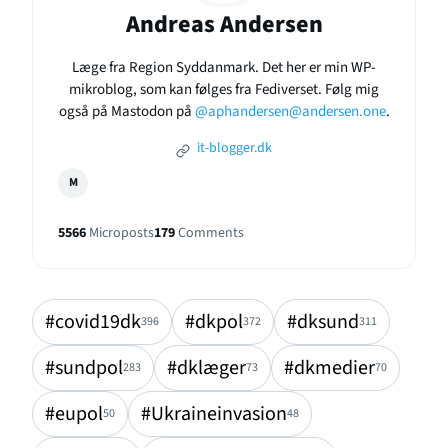
Andreas Andersen
Læge fra Region Syddanmark. Det her er min WP-
mikroblog, som kan følges fra Fediverset. Følg mig
også på Mastodon på
@aphandersen@andersen.one
.
it-blogger.dk
M
5566
Microposts
179
Comments
#covid19dk
#dkpol
#dksund
396
372
311
#sundpol
#dklæger
#dkmedier
283
73
70
#eupol
#Ukraineinvasion
50
48