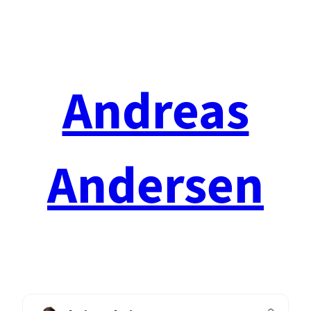
Spring
til
indhold
Andreas
Andersen