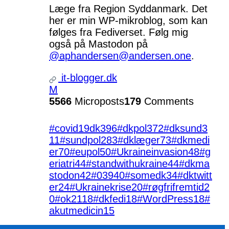
Læge fra Region Syddanmark. Det
her er min WP-mikroblog, som kan
følges fra Fediverset. Følg mig
også på Mastodon på
@aphandersen@andersen.one
.
it-blogger.dk
M
5566
Microposts
179
Comments
#covid19dk
396
#dkpol
372
#dksund
3
11
#sundpol
283
#dklæger
73
#dkmedi
er
70
#eupol
50
#Ukraineinvasion
48
#g
eriatri
44
#standwithukraine
44
#dkma
stodon
42
#039
40
#somedk
34
#dktwitt
er
24
#Ukrainekrise
20
#røgfrifremtid
2
0
#ok21
18
#dkfedi
18
#WordPress
18
#
akutmedicin
15