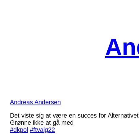
Spring
til
indhold
An
Andreas Andersen
Det viste sig at være en succes for Alternativet
Grønne ikke at gå med
#
dkpol
#
ftvalg22