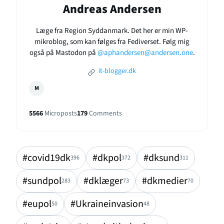
Andreas Andersen
Læge fra Region Syddanmark. Det her er min WP-
mikroblog, som kan følges fra Fediverset. Følg mig
også på Mastodon på
@aphandersen@andersen.one
.
it-blogger.dk
M
5566
Microposts
179
Comments
#covid19dk
#dkpol
#dksund
396
372
311
#sundpol
#dklæger
#dkmedier
283
73
70
#eupol
#Ukraineinvasion
50
48