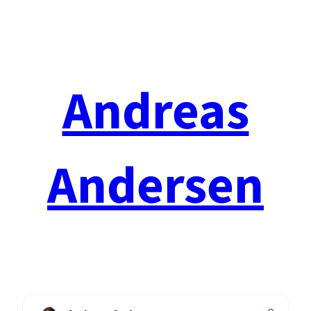
Spring
til
indhold
Andreas
Andersen