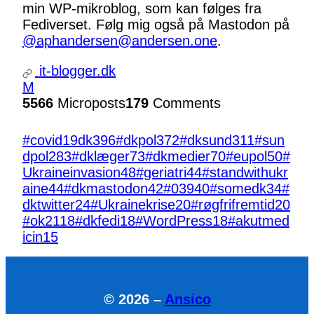
min WP-mikroblog, som kan følges fra
Fediverset. Følg mig også på Mastodon på
@aphandersen@andersen.one
.
it-blogger.dk
M
5566
Microposts
179
Comments
#covid19dk
396
#dkpol
372
#dksund
311
#sun
dpol
283
#dklæger
73
#dkmedier
70
#eupol
50
#
Ukraineinvasion
48
#geriatri
44
#standwithukr
aine
44
#dkmastodon
42
#039
40
#somedk
34
#
dktwitter
24
#Ukrainekrise
20
#røgfrifremtid
20
#ok21
18
#dkfedi
18
#WordPress
18
#akutmed
icin
15
© 2026 –
Ansico