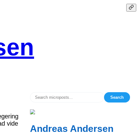
sen
Search
egering
ad vide
Andreas Andersen