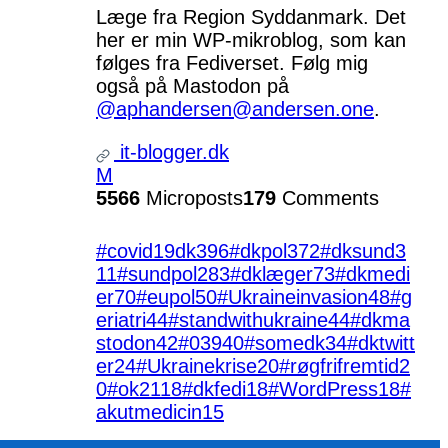
Læge fra Region Syddanmark. Det
her er min WP-mikroblog, som kan
følges fra Fediverset. Følg mig
også på Mastodon på
@aphandersen@andersen.one
.
it-blogger.dk
M
5566
Microposts
179
Comments
#covid19dk
396
#dkpol
372
#dksund
3
11
#sundpol
283
#dklæger
73
#dkmedi
er
70
#eupol
50
#Ukraineinvasion
48
#g
eriatri
44
#standwithukraine
44
#dkma
stodon
42
#039
40
#somedk
34
#dktwitt
er
24
#Ukrainekrise
20
#røgfrifremtid
2
0
#ok21
18
#dkfedi
18
#WordPress
18
#
akutmedicin
15