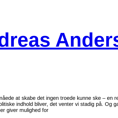
dreas Ander
måede at skabe det ingen troede kunne ske – en r
tiske indhold bliver, det venter vi stadig på. Og g
er giver mulighed for