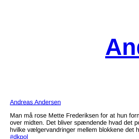
Spring
til
indhold
An
Andreas Andersen
Man må rose Mette Frederiksen for at hun for
over midten. Det bliver spændende hvad det poli
hvilke vælgervandringer mellem blokkene det h
#
dkpol