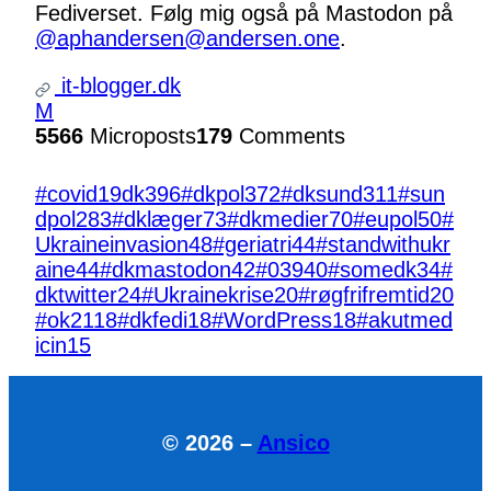
Fediverset. Følg mig også på Mastodon på
@aphandersen@andersen.one
.
it-blogger.dk
M
5566
Microposts
179
Comments
#covid19dk
396
#dkpol
372
#dksund
311
#sun
dpol
283
#dklæger
73
#dkmedier
70
#eupol
50
#
Ukraineinvasion
48
#geriatri
44
#standwithukr
aine
44
#dkmastodon
42
#039
40
#somedk
34
#
dktwitter
24
#Ukrainekrise
20
#røgfrifremtid
20
#ok21
18
#dkfedi
18
#WordPress
18
#akutmed
icin
15
© 2026 –
Ansico