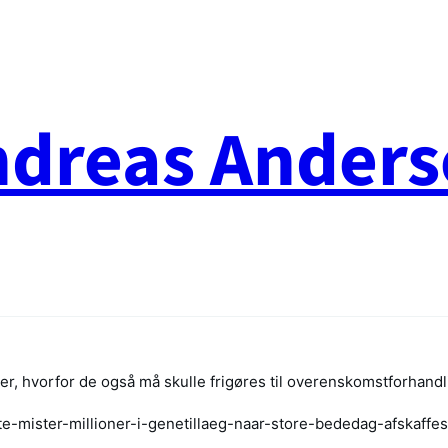
ndreas Anders
ler, hvorfor de også må skulle frigøres til overenskomstforhand
te-mister-millioner-i-genetillaeg-naar-store-bededag-afskaffes