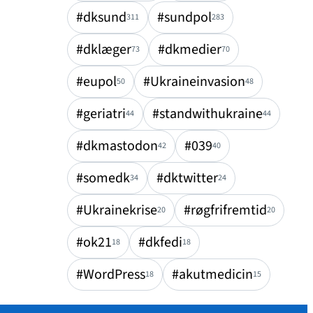
#dksund
#sundpol
311
283
#dklæger
#dkmedier
73
70
#eupol
#Ukraineinvasion
50
48
#geriatri
#standwithukraine
44
44
#dkmastodon
#039
42
40
#somedk
#dktwitter
34
24
#Ukrainekrise
#røgfrifremtid
20
20
#ok21
#dkfedi
18
18
#WordPress
#akutmedicin
18
15