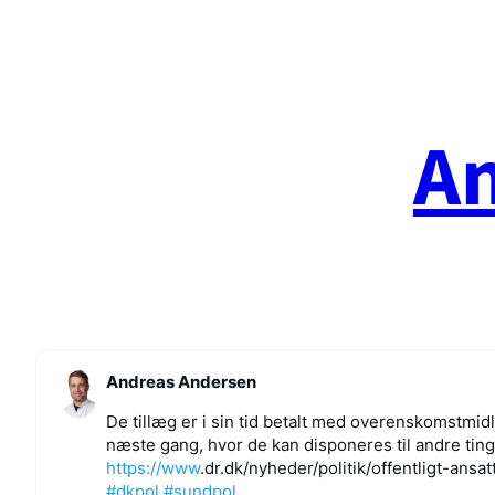
Spring
til
indhold
A
Andreas Andersen
De tillæg er i sin tid betalt med overenskomstmid
næste gang, hvor de kan disponeres til andre ting
https://www
.
dr.dk/nyheder/politik/offentli
gt-ansat
#
dkpol
#
sundpol