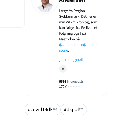
Læge fra Region
Syddanmark. Det her er
min WP-mikroblog, som
kan følges fra Fediverset.
Følg mig også på
Mastodon på
@aphandersen@anderse
n.one
.
it-blogger.dk
M
5566
Microposts
179
Comments
#covid19dk
#dkpol
396
372