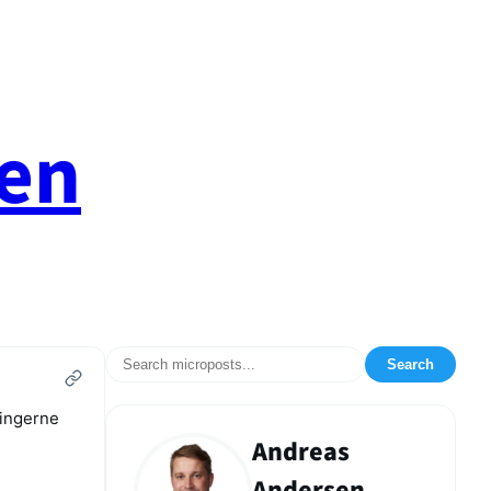
en
Search
lingerne
Andreas
Andersen