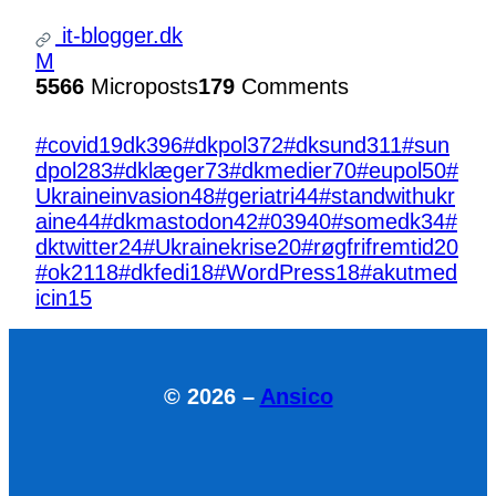
it-blogger.dk
M
5566
Microposts
179
Comments
#covid19dk
396
#dkpol
372
#dksund
311
#sun
dpol
283
#dklæger
73
#dkmedier
70
#eupol
50
#
Ukraineinvasion
48
#geriatri
44
#standwithukr
aine
44
#dkmastodon
42
#039
40
#somedk
34
#
dktwitter
24
#Ukrainekrise
20
#røgfrifremtid
20
#ok21
18
#dkfedi
18
#WordPress
18
#akutmed
icin
15
© 2026 –
Ansico