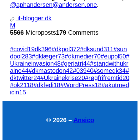
@aphandersen@andersen.one
.
it-blogger.dk
M
5566
Microposts
179
Comments
#covid19dk
396
#dkpol
372
#dksund
311
#sun
dpol
283
#dklæger
73
#dkmedier
70
#eupol
50
#
Ukraineinvasion
48
#geriatri
44
#standwithukr
aine
44
#dkmastodon
42
#039
40
#somedk
34
#
dktwitter
24
#Ukrainekrise
20
#røgfrifremtid
20
#ok21
18
#dkfedi
18
#WordPress
18
#akutmed
icin
15
© 2026 –
Ansico