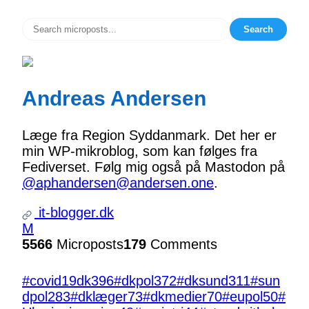
Search
Andreas Andersen
Læge fra Region Syddanmark. Det her er
min WP-mikroblog, som kan følges fra
Fediverset. Følg mig også på Mastodon på
@aphandersen@andersen.one
.
it-blogger.dk
M
5566
Microposts
179
Comments
#covid19dk
396
#dkpol
372
#dksund
311
#sun
dpol
283
#dklæger
73
#dkmedier
70
#eupol
50
#