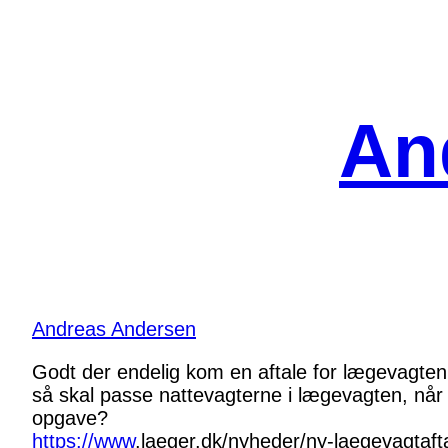
Spring
til
indhold
An
Andreas Andersen
Godt der endelig kom en aftale for lægevagte
så skal passe nattevagterne i lægevagten, når
opgave?
https://www
.
laeger.dk/nyheder/ny-laegevagt
aft