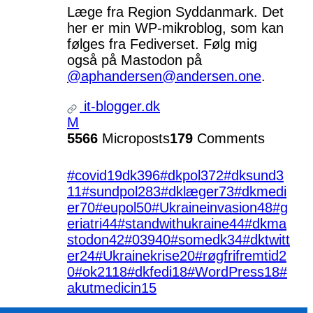
Læge fra Region Syddanmark. Det
her er min WP-mikroblog, som kan
følges fra Fediverset. Følg mig
også på Mastodon på
@aphandersen@andersen.one
.
it-blogger.dk
M
5566
Microposts
179
Comments
#covid19dk
396
#dkpol
372
#dksund
3
11
#sundpol
283
#dklæger
73
#dkmedi
er
70
#eupol
50
#Ukraineinvasion
48
#g
eriatri
44
#standwithukraine
44
#dkma
stodon
42
#039
40
#somedk
34
#dktwitt
er
24
#Ukrainekrise
20
#røgfrifremtid
2
0
#ok21
18
#dkfedi
18
#WordPress
18
#
akutmedicin
15