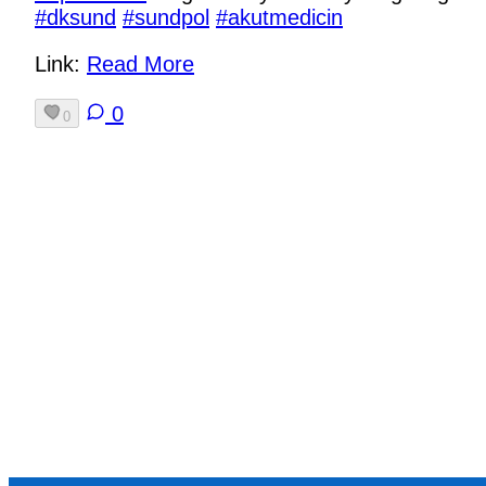
#
dksund
#
sundpol
#
akutmedicin
Link:
Read More
0
0