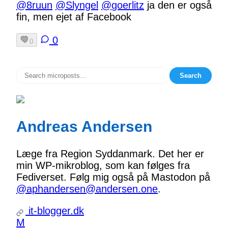
@
8ruun
@
Slyngel
@
goerlitz
ja den er også
fin, men ejet af Facebook
0
0
Search
Andreas Andersen
Læge fra Region Syddanmark. Det her er
min WP-mikroblog, som kan følges fra
Fediverset. Følg mig også på Mastodon på
@aphandersen@andersen.one
.
it-blogger.dk
M