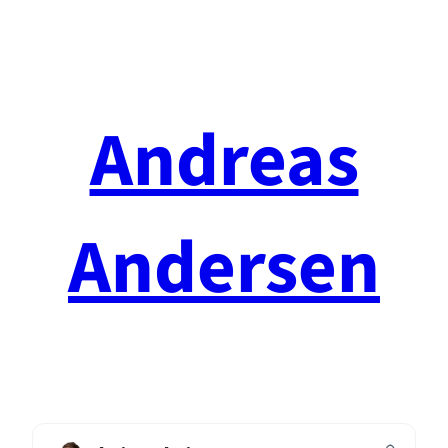
Spring
til
indhold
Andreas
Andersen