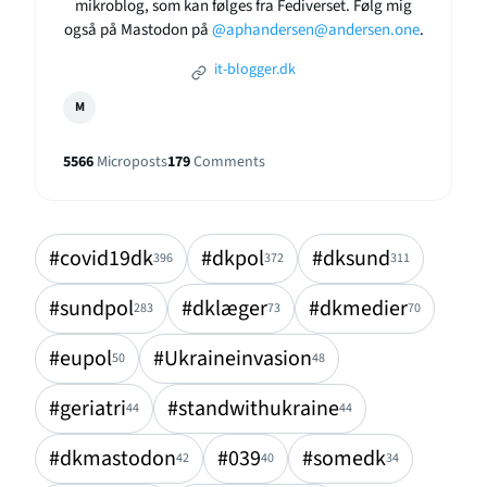
mikroblog, som kan følges fra Fediverset. Følg mig
også på Mastodon på
@aphandersen@andersen.one
.
it-blogger.dk
M
5566
Microposts
179
Comments
#covid19dk
#dkpol
#dksund
396
372
311
#sundpol
#dklæger
#dkmedier
283
73
70
#eupol
#Ukraineinvasion
50
48
#geriatri
#standwithukraine
44
44
#dkmastodon
#039
#somedk
42
40
34