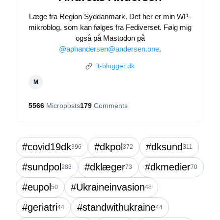
Læge fra Region Syddanmark. Det her er min WP-
mikroblog, som kan følges fra Fediverset. Følg mig
også på Mastodon på
@aphandersen@andersen.one
.
it-blogger.dk
M
5566
Microposts
179
Comments
#covid19dk
#dkpol
#dksund
396
372
311
#sundpol
#dklæger
#dkmedier
283
73
70
#eupol
#Ukraineinvasion
50
48
#geriatri
#standwithukraine
44
44