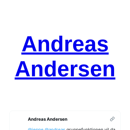
Spring
til
indhold
Andreas
Andersen
Andreas Andersen
@
jeppe
@
andreas
gruppefunktionen vil da