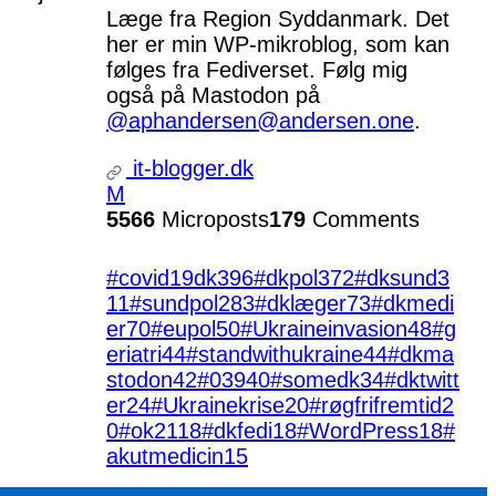
Læge fra Region Syddanmark. Det
her er min WP-mikroblog, som kan
følges fra Fediverset. Følg mig
også på Mastodon på
@aphandersen@andersen.one
.
it-blogger.dk
M
5566
Microposts
179
Comments
#covid19dk
396
#dkpol
372
#dksund
3
11
#sundpol
283
#dklæger
73
#dkmedi
er
70
#eupol
50
#Ukraineinvasion
48
#g
eriatri
44
#standwithukraine
44
#dkma
stodon
42
#039
40
#somedk
34
#dktwitt
er
24
#Ukrainekrise
20
#røgfrifremtid
2
0
#ok21
18
#dkfedi
18
#WordPress
18
#
akutmedicin
15