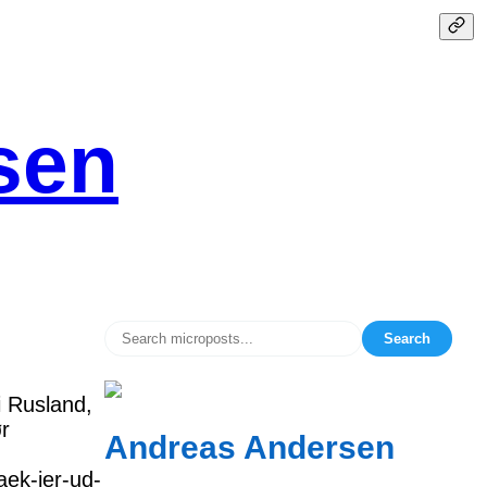
sen
Search
i Rusland,
ør
Andreas Andersen
aek-jer-ud-