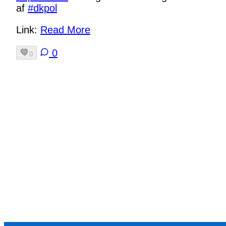
af
#
dkpol
Link:
Read More
0
0