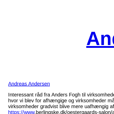
Spring
til
indhold
An
Andreas Andersen
Interessant råd fra Anders Fogh til virksomheder
hvor vi blev for afhængige og virksomheder måt
virksomheder gradvist blive mere uafhængig af
https://www
.
berlingske.dk/oestergaards-sal
on/