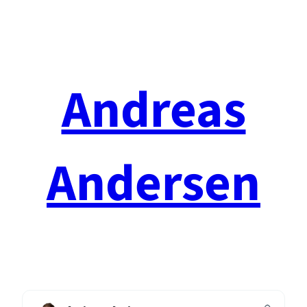
Spring
til
indhold
Andreas
Andersen