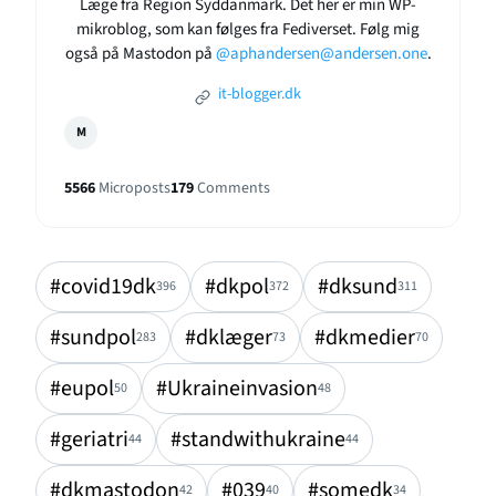
Læge fra Region Syddanmark. Det her er min WP-
mikroblog, som kan følges fra Fediverset. Følg mig
også på Mastodon på
@aphandersen@andersen.one
.
it-blogger.dk
M
5566
Microposts
179
Comments
#covid19dk
#dkpol
#dksund
396
372
311
#sundpol
#dklæger
#dkmedier
283
73
70
#eupol
#Ukraineinvasion
50
48
#geriatri
#standwithukraine
44
44
#dkmastodon
#039
#somedk
42
40
34