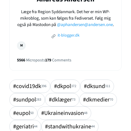
Læge fra Region Syddanmark. Det her er min WP-
mikroblog, som kan følges fra Fediverset. Følg mig
også på Mastodon på
@aphandersen@andersen.one
.
it-blogger.dk
M
5566
Microposts
179
Comments
#covid19dk
#dkpol
#dksund
396
372
311
#sundpol
#dklæger
#dkmedier
283
73
70
#eupol
#Ukraineinvasion
50
48
#geriatri
#standwithukraine
44
44