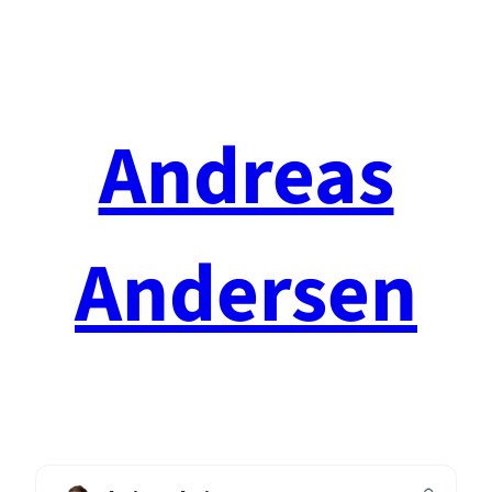
Spring
til
indhold
Andreas
Andersen