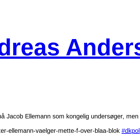
dreas Ander
e på Jacob Ellemann som kongelig undersøger, men i
ter-ellemann-vaelger-mette-f-over-blaa-blok
#
dkpol