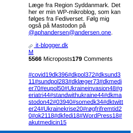
Læge fra Region Syddanmark. Det
her er min WP-mikroblog, som kan
følges fra Fediverset. Følg mig
også på Mastodon på
@aphandersen@andersen.one
.
it-blogger.dk
M
5566
Microposts
179
Comments
#covid19dk
396
#dkpol
372
#dksund
3
11
#sundpol
283
#dklæger
73
#dkmedi
er
70
#eupol
50
#Ukraineinvasion
48
#g
eriatri
44
#standwithukraine
44
#dkma
stodon
42
#039
40
#somedk
34
#dktwitt
er
24
#Ukrainekrise
20
#røgfrifremtid
2
0
#ok21
18
#dkfedi
18
#WordPress
18
#
akutmedicin
15