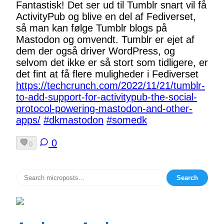
Fantastisk! Det ser ud til Tumblr snart vil få
ActivityPub og blive en del af Fediverset,
så man kan følge Tumblr blogs på
Mastodon og omvendt. Tumblr er ejet af
dem der også driver WordPress, og
selvom det ikke er så stort som tidligere, er
det fint at få flere muligheder i Fediverset
https://
techcrunch.com/2022/11/21/tumb
lr-
to-add-support-for-activitypub-the-social-
protocol-powering-mastodon-and-other-
apps/
#
dkmastodon
#
somedk
0
0
Search