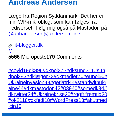
Andreas Andersen
Læge fra Region Syddanmark. Det her er
min WP-mikroblog, som kan følges fra
Fediverset. Følg mig også på Mastodon på
@aphandersen@andersen.one
.
it-blogger.dk
M
5566
Microposts
179
Comments
#covid19dk
396
#dkpol
372
#dksund
311
#sun
dpol
283
#dklæger
73
#dkmedier
70
#eupol
50
#
Ukraineinvasion
48
#geriatri
44
#standwithukr
aine
44
#dkmastodon
42
#039
40
#somedk
34
#
dktwitter
24
#Ukrainekrise
20
#røgfrifremtid
20
#ok21
18
#dkfedi
18
#WordPress
18
#akutmed
icin
15