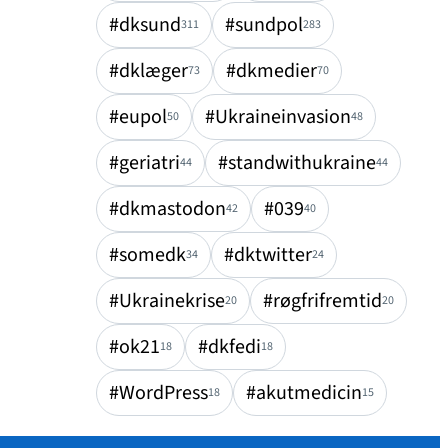
#dksund
#sundpol
311
283
#dklæger
#dkmedier
73
70
#eupol
#Ukraineinvasion
50
48
#geriatri
#standwithukraine
44
44
#dkmastodon
#039
42
40
#somedk
#dktwitter
34
24
#Ukrainekrise
#røgfrifremtid
20
20
#ok21
#dkfedi
18
18
#WordPress
#akutmedicin
18
15