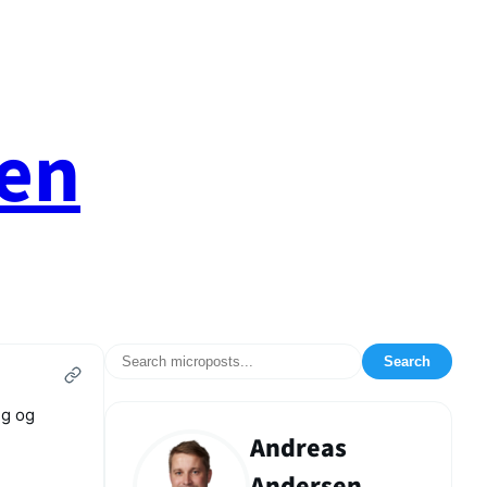
en
Search
ng og
Andreas
Andersen