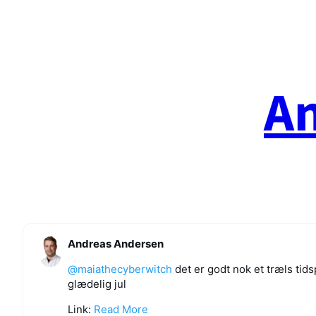
Spring
til
indhold
A
Andreas Andersen
@
maiathecyberwitch
det er godt nok et træls tid
glædelig jul
Link:
Read More