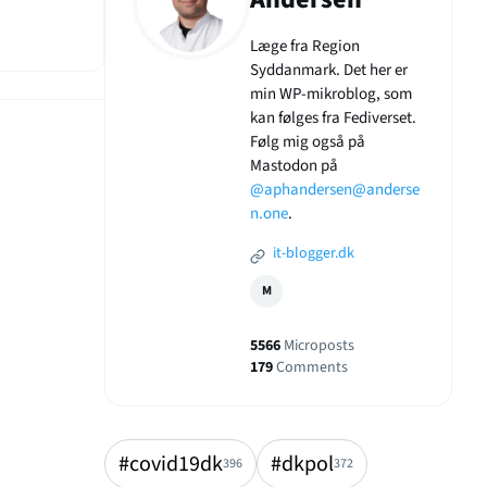
Læge fra Region
Syddanmark. Det her er
min WP-mikroblog, som
kan følges fra Fediverset.
Følg mig også på
Mastodon på
@aphandersen@anderse
n.one
.
it-blogger.dk
M
5566
Microposts
179
Comments
#covid19dk
#dkpol
396
372