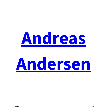
Spring
til
indhold
Andreas
Andersen