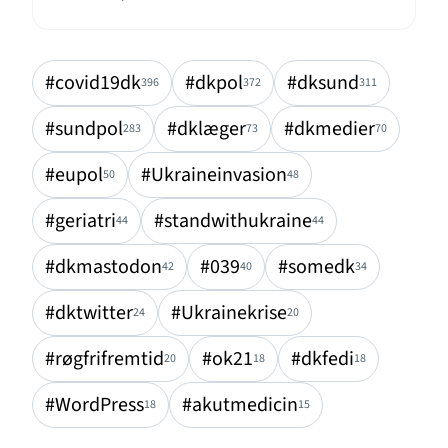
#covid19dk
#dkpol
#dksund
396
372
311
#sundpol
#dklæger
#dkmedier
283
73
70
#eupol
#Ukraineinvasion
50
48
#geriatri
#standwithukraine
44
44
#dkmastodon
#039
#somedk
42
40
34
#dktwitter
#Ukrainekrise
24
20
#røgfrifremtid
#ok21
#dkfedi
20
18
18
#WordPress
#akutmedicin
18
15