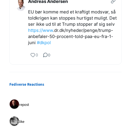
Andreas Andersen
EU bør komme med et kraftigt modsvar, så
toldkrigen kan stoppes hurtigst muligt. Det
ser ikke ud til at Trump stopper af sig selv
https://www
.
dr.dk/nyheder/penge/trump-
anbe
faler-50-procent-told-paa-eu-fra-1-
juni
#
dkpol
0
0
Fediverse Reactions
1 repost
1 like