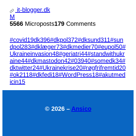
it-blogger.dk
M
5566
Microposts
179
Comments
#covid19dk
396
#dkpol
372
#dksund
311
#sun
dpol
283
#dklæger
73
#dkmedier
70
#eupol
50
#
Ukraineinvasion
48
#geriatri
44
#standwithukr
aine
44
#dkmastodon
42
#039
40
#somedk
34
#
dktwitter
24
#Ukrainekrise
20
#røgfrifremtid
20
#ok21
18
#dkfedi
18
#WordPress
18
#akutmed
icin
15
© 2026 –
Ansico