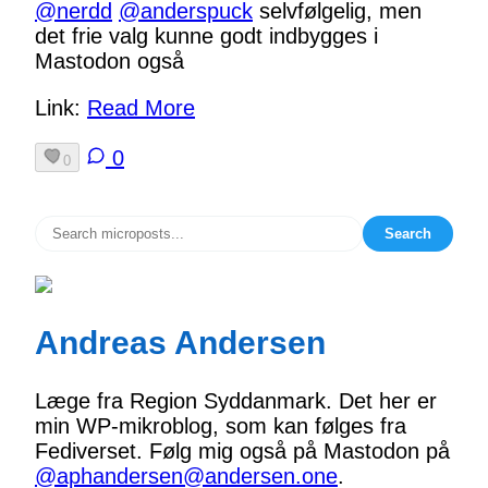
@
nerdd
@
anderspuck
selvfølgelig, men
det frie valg kunne godt indbygges i
Mastodon også
Link:
Read More
0
0
Search
Andreas Andersen
Læge fra Region Syddanmark. Det her er
min WP-mikroblog, som kan følges fra
Fediverset. Følg mig også på Mastodon på
@aphandersen@andersen.one
.