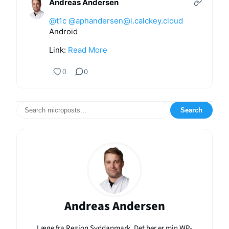
Andreas Andersen
@
t1c
@
aphandersen@i.calckey.cloud
Android
Link:
Read More
0
0
Search
Andreas Andersen
Læge fra Region Syddanmark. Det her er min WP-