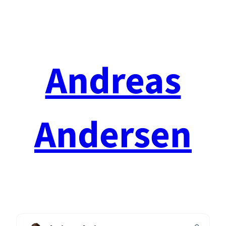
Spring
til
indhold
Andreas
Andersen