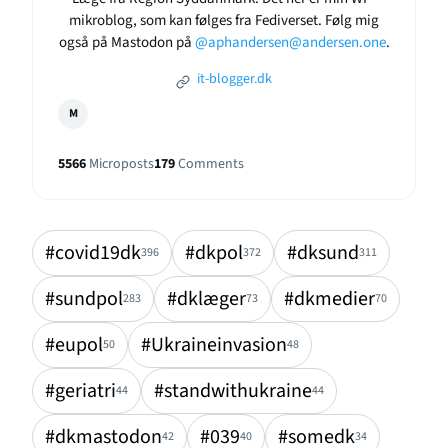
mikroblog, som kan følges fra Fediverset. Følg mig
også på Mastodon på
@aphandersen@andersen.one
.
it-blogger.dk
M
5566
Microposts
179
Comments
#covid19dk
#dkpol
#dksund
396
372
311
#sundpol
#dklæger
#dkmedier
283
73
70
#eupol
#Ukraineinvasion
50
48
#geriatri
#standwithukraine
44
44
#dkmastodon
#039
#somedk
42
40
34