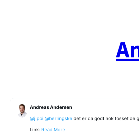
Spring
til
indhold
A
Andreas Andersen
@
jippi
@
berlingske
det er da godt nok tosset de 
Link:
Read More