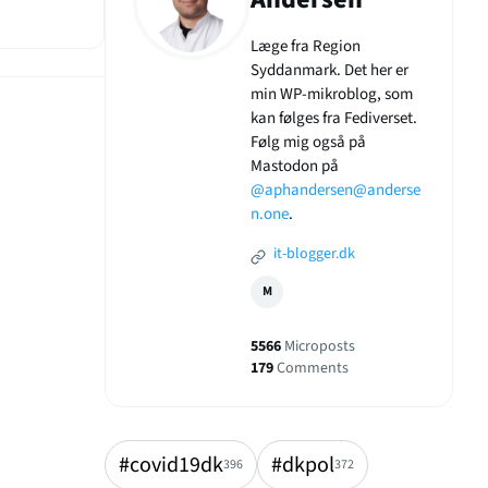
Læge fra Region
Syddanmark. Det her er
min WP-mikroblog, som
kan følges fra Fediverset.
Følg mig også på
Mastodon på
@aphandersen@anderse
n.one
.
it-blogger.dk
M
5566
Microposts
179
Comments
#covid19dk
#dkpol
396
372