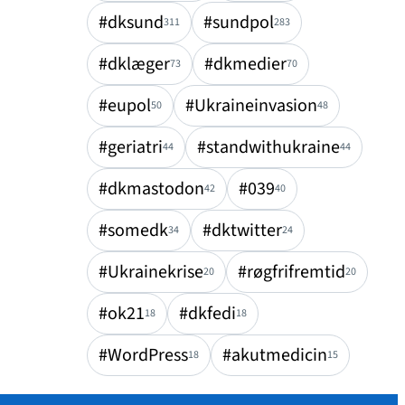
#dksund
#sundpol
311
283
#dklæger
#dkmedier
73
70
#eupol
#Ukraineinvasion
50
48
#geriatri
#standwithukraine
44
44
#dkmastodon
#039
42
40
#somedk
#dktwitter
34
24
#Ukrainekrise
#røgfrifremtid
20
20
#ok21
#dkfedi
18
18
#WordPress
#akutmedicin
18
15