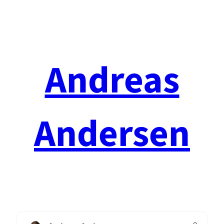
Spring
til
indhold
Andreas
Andersen