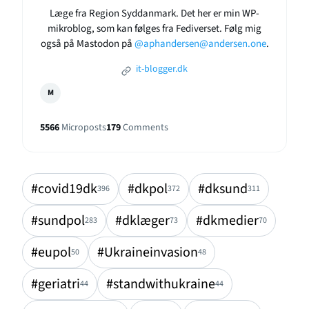
Læge fra Region Syddanmark. Det her er min WP-
mikroblog, som kan følges fra Fediverset. Følg mig
også på Mastodon på
@aphandersen@andersen.one
.
it-blogger.dk
M
5566
Microposts
179
Comments
#covid19dk
#dkpol
#dksund
396
372
311
#sundpol
#dklæger
#dkmedier
283
73
70
#eupol
#Ukraineinvasion
50
48
#geriatri
#standwithukraine
44
44