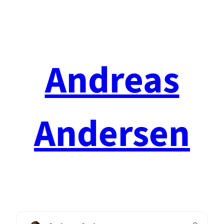
Spring
til
indhold
Andreas
Andersen