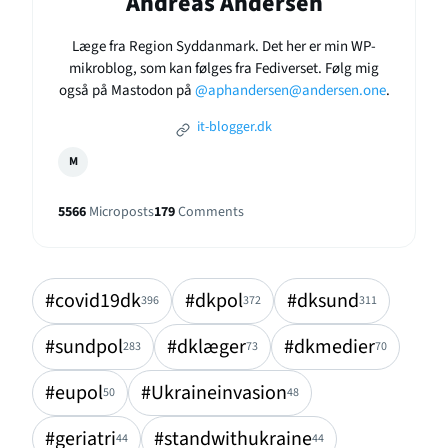
Andreas Andersen
Læge fra Region Syddanmark. Det her er min WP-
mikroblog, som kan følges fra Fediverset. Følg mig
også på Mastodon på
@aphandersen@andersen.one
.
it-blogger.dk
M
5566
Microposts
179
Comments
#covid19dk
#dkpol
#dksund
396
372
311
#sundpol
#dklæger
#dkmedier
283
73
70
#eupol
#Ukraineinvasion
50
48
#geriatri
#standwithukraine
44
44