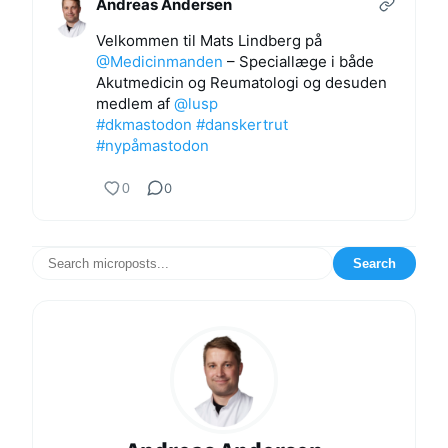
Andreas Andersen
Velkommen til Mats Lindberg på
@
Medicinmanden
– Speciallæge i både
Akutmedicin og Reumatologi og desuden
medlem af
@
lusp
#
dkmastodon
#
danskertrut
#
nypåmastodon
0
0
Search