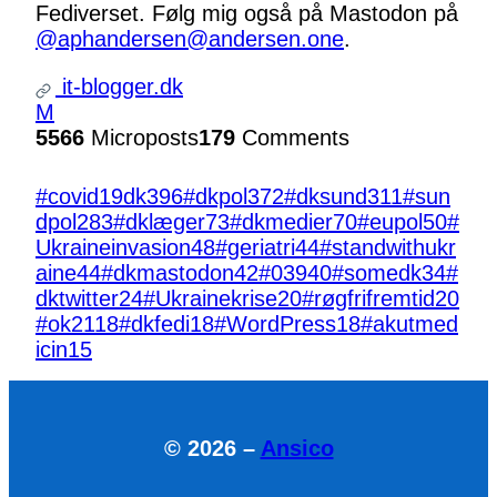
Fediverset. Følg mig også på Mastodon på
@aphandersen@andersen.one
.
it-blogger.dk
M
5566
Microposts
179
Comments
#covid19dk
396
#dkpol
372
#dksund
311
#sun
dpol
283
#dklæger
73
#dkmedier
70
#eupol
50
#
Ukraineinvasion
48
#geriatri
44
#standwithukr
aine
44
#dkmastodon
42
#039
40
#somedk
34
#
dktwitter
24
#Ukrainekrise
20
#røgfrifremtid
20
#ok21
18
#dkfedi
18
#WordPress
18
#akutmed
icin
15
© 2026 –
Ansico