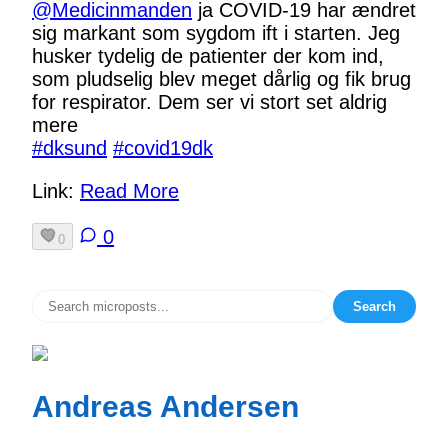
@
Medicinmanden
ja COVID-19 har ændret
sig markant som sygdom ift i starten. Jeg
husker tydelig de patienter der kom ind,
som pludselig blev meget dårlig og fik brug
for respirator. Dem ser vi stort set aldrig
mere
#
dksund
#
covid19dk
Link:
Read More
0
0
Search
Andreas Andersen