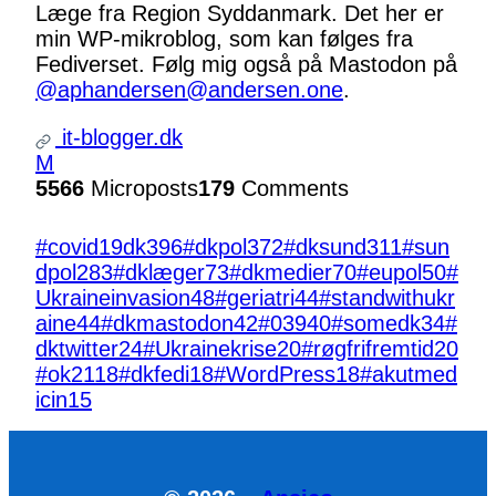
Læge fra Region Syddanmark. Det her er
min WP-mikroblog, som kan følges fra
Fediverset. Følg mig også på Mastodon på
@aphandersen@andersen.one
.
it-blogger.dk
M
5566
Microposts
179
Comments
#covid19dk
396
#dkpol
372
#dksund
311
#sun
dpol
283
#dklæger
73
#dkmedier
70
#eupol
50
#
Ukraineinvasion
48
#geriatri
44
#standwithukr
aine
44
#dkmastodon
42
#039
40
#somedk
34
#
dktwitter
24
#Ukrainekrise
20
#røgfrifremtid
20
#ok21
18
#dkfedi
18
#WordPress
18
#akutmed
icin
15