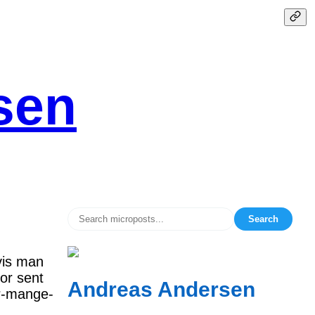
sen
Search
hvis man
for sent
Andreas Andersen
er-mange-