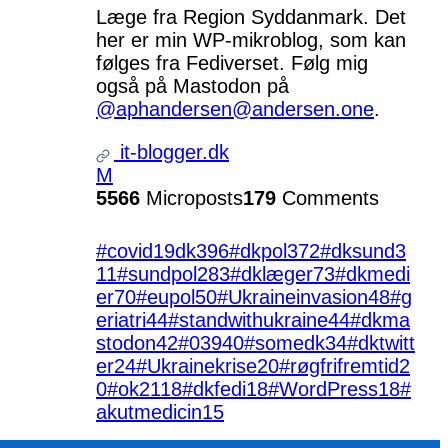
Læge fra Region Syddanmark. Det
her er min WP-mikroblog, som kan
følges fra Fediverset. Følg mig
også på Mastodon på
@aphandersen@andersen.one
.
it-blogger.dk
M
5566
Microposts
179
Comments
#covid19dk
396
#dkpol
372
#dksund
3
11
#sundpol
283
#dklæger
73
#dkmedi
er
70
#eupol
50
#Ukraineinvasion
48
#g
eriatri
44
#standwithukraine
44
#dkma
stodon
42
#039
40
#somedk
34
#dktwitt
er
24
#Ukrainekrise
20
#røgfrifremtid
2
0
#ok21
18
#dkfedi
18
#WordPress
18
#
akutmedicin
15