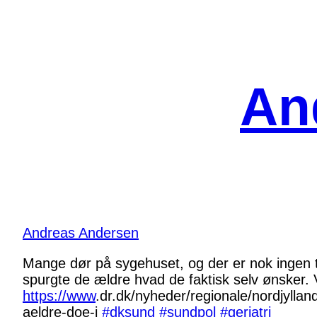
Spring
til
indhold
An
Andreas Andersen
Mange dør på sygehuset, og der er nok ingen tvi
spurgte de ældre hvad de faktisk selv ønsker. Vi
https://www
.
dr.dk/nyheder/regionale/nordjy
llan
aeldre-doe-i
#
dksund
#
sundpol
#
geriatri