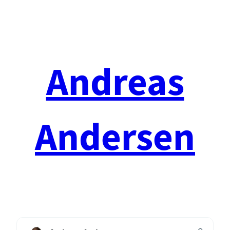
Spring
til
indhold
Andreas
Andersen