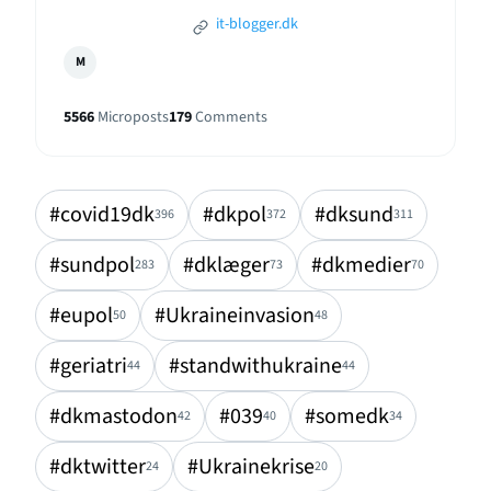
it-blogger.dk
M
5566
Microposts
179
Comments
#covid19dk
#dkpol
#dksund
396
372
311
#sundpol
#dklæger
#dkmedier
283
73
70
#eupol
#Ukraineinvasion
50
48
#geriatri
#standwithukraine
44
44
#dkmastodon
#039
#somedk
42
40
34
#dktwitter
#Ukrainekrise
24
20