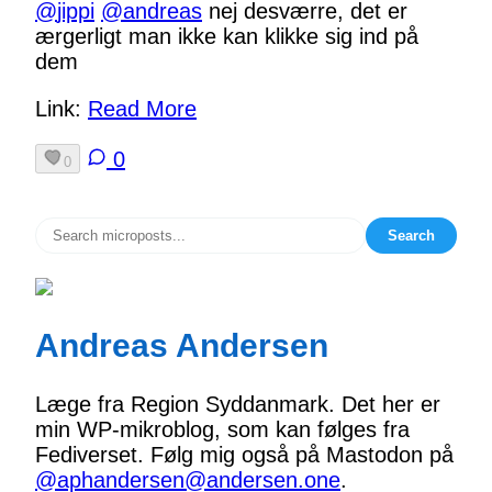
@
jippi
@
andreas
nej desværre, det er
ærgerligt man ikke kan klikke sig ind på
dem
Link:
Read More
0
0
Search
Andreas Andersen
Læge fra Region Syddanmark. Det her er
min WP-mikroblog, som kan følges fra
Fediverset. Følg mig også på Mastodon på
@aphandersen@andersen.one
.