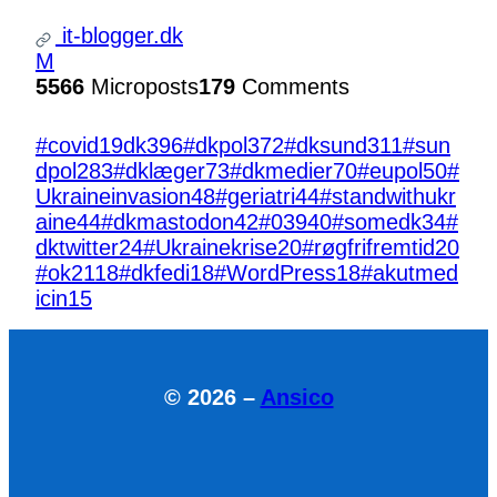
it-blogger.dk
M
5566
Microposts
179
Comments
#covid19dk
396
#dkpol
372
#dksund
311
#sun
dpol
283
#dklæger
73
#dkmedier
70
#eupol
50
#
Ukraineinvasion
48
#geriatri
44
#standwithukr
aine
44
#dkmastodon
42
#039
40
#somedk
34
#
dktwitter
24
#Ukrainekrise
20
#røgfrifremtid
20
#ok21
18
#dkfedi
18
#WordPress
18
#akutmed
icin
15
© 2026 –
Ansico