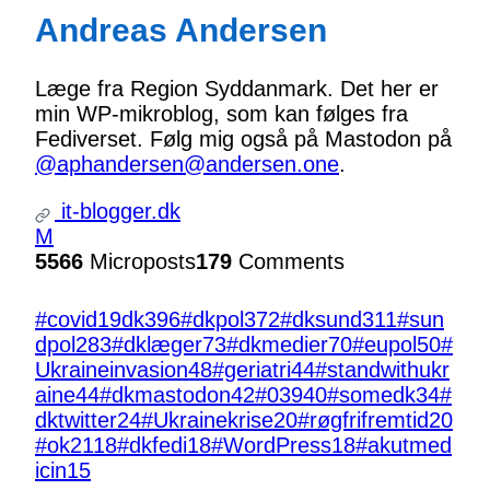
Andreas Andersen
Læge fra Region Syddanmark. Det her er
min WP-mikroblog, som kan følges fra
Fediverset. Følg mig også på Mastodon på
@aphandersen@andersen.one
.
it-blogger.dk
M
5566
Microposts
179
Comments
#covid19dk
396
#dkpol
372
#dksund
311
#sun
dpol
283
#dklæger
73
#dkmedier
70
#eupol
50
#
Ukraineinvasion
48
#geriatri
44
#standwithukr
aine
44
#dkmastodon
42
#039
40
#somedk
34
#
dktwitter
24
#Ukrainekrise
20
#røgfrifremtid
20
#ok21
18
#dkfedi
18
#WordPress
18
#akutmed
icin
15