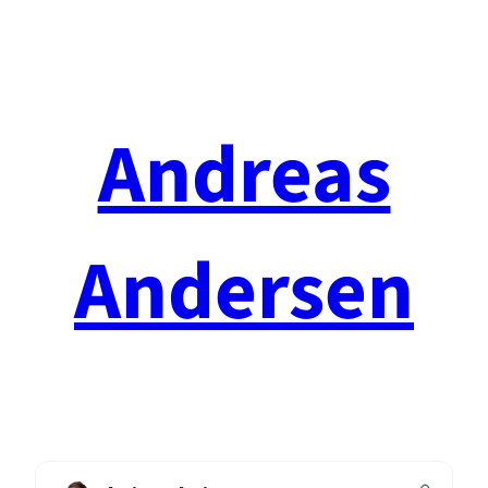
Spring
til
indhold
Andreas
Andersen