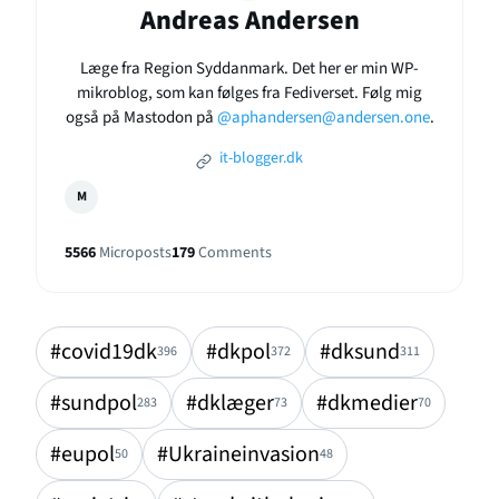
Andreas Andersen
Læge fra Region Syddanmark. Det her er min WP-
mikroblog, som kan følges fra Fediverset. Følg mig
også på Mastodon på
@aphandersen@andersen.one
.
it-blogger.dk
M
5566
Microposts
179
Comments
#covid19dk
#dkpol
#dksund
396
372
311
#sundpol
#dklæger
#dkmedier
283
73
70
#eupol
#Ukraineinvasion
50
48