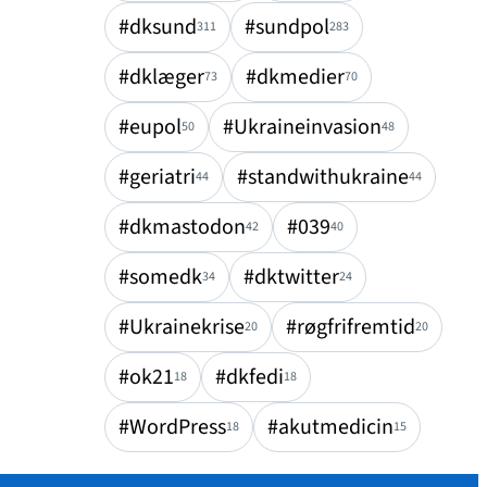
#dksund
#sundpol
311
283
#dklæger
#dkmedier
73
70
#eupol
#Ukraineinvasion
50
48
#geriatri
#standwithukraine
44
44
#dkmastodon
#039
42
40
#somedk
#dktwitter
34
24
#Ukrainekrise
#røgfrifremtid
20
20
#ok21
#dkfedi
18
18
#WordPress
#akutmedicin
18
15