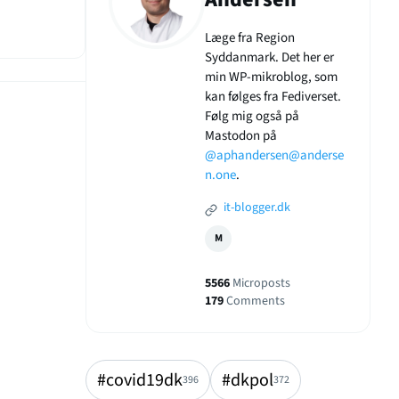
Læge fra Region
Syddanmark. Det her er
min WP-mikroblog, som
kan følges fra Fediverset.
Følg mig også på
Mastodon på
@aphandersen@anderse
n.one
.
it-blogger.dk
M
5566
Microposts
179
Comments
#covid19dk
#dkpol
396
372